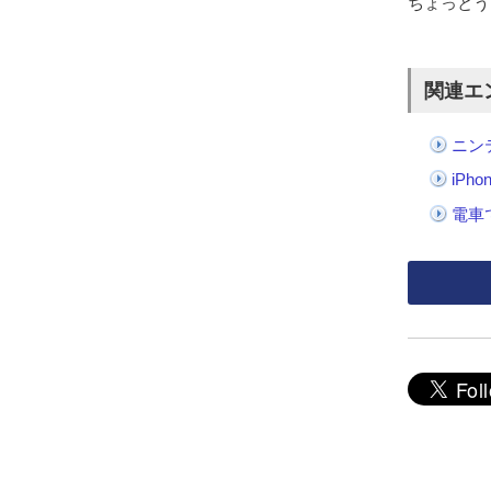
ちょっとう
関連エ
ニン
iP
電車