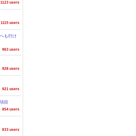
1123 users
1115 users
へも行け
963 users
928 users
921 users
0項目
854 users
833 users