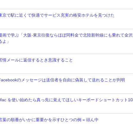
東京で駅に近くて快適でサービス充実の格安ホテルを見つけた
漫画で学ぶ「大阪-東京往復ならほぼ同料金で北陸新幹線にも乗れて金沢
るよ」
苦情メールに返信するとき意識すること
Facebookのメッセージは送信者を自由に偽装して送れることが判明
Mac を使い始めたら真っ先に覚えてほしいキーボードショートカット1
言葉の順番がいかに重要かを示すひとつの例 « 頭ん中