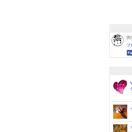
渋
プ
Fa