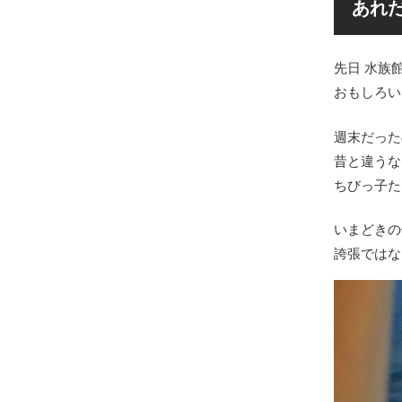
あれ
先日 水族
おもしろい
週末だった
昔と違うな
ちびっ子た
いまどきの
誇張ではな