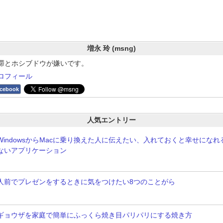
増永 玲 (msng)
滞とホシブドウが嫌いです。
ロフィール
cebook
人気エントリー
WindowsからMacに乗り換えた人に伝えたい、入れておくと幸せにな
ないアプリケーション
人前でプレゼンをするときに気をつけたい8つのことがら
ギョウザを家庭で簡単にふっくら焼き目パリパリにする焼き方