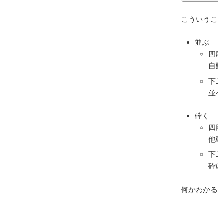
こういうこ
並ぶ
四
自
下
並
砕く
四
他
下
砕
何かわかる