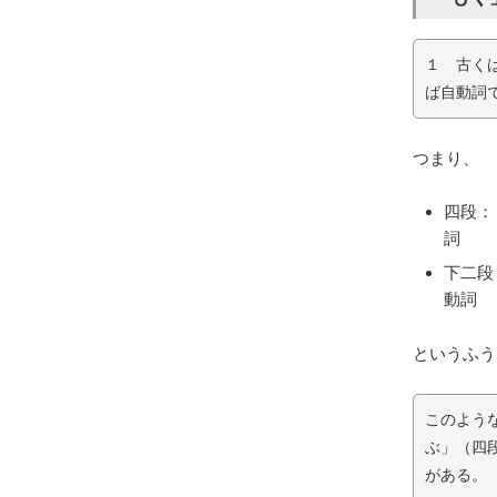
１ 古く
ば自動詞
つまり、
四段：
詞
下二段
動詞
というふう
このよう
ぶ」（四
がある。