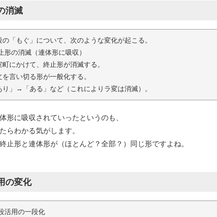
の消滅
段の「もぐ」について、次のような変化が起こる。
終止形の消滅（連体形に吸収）
室町にかけて、終止形が消滅する。
文を言い切る形が一般化する。
あり」→「ある」など（これによりラ変は消滅）。
体形に吸収されていったというのも、
たらわかる気がします。
終止形と連体形が（ほとんど？全部？）同じ形ですよね。
用の変化
二段活用の一段化