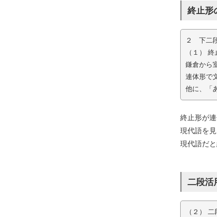
終止形
２ 下二
（１） 
鎌倉から
連体形で
他に、「
終止形が連
現代語を見
現代語だと
二段活
（２） 