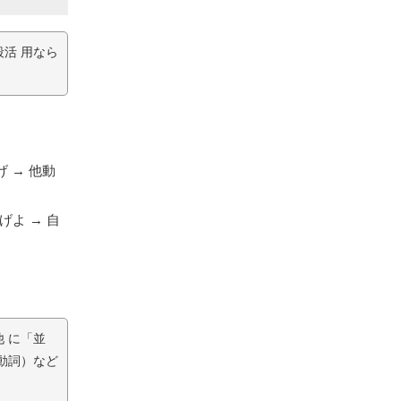
活 用なら
 → 他動
よ → 自
 に「並
動詞）など