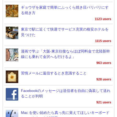
ギョウザを家庭で簡単にふっくら焼き目パリパリにす
る焼き方
1123 users
東京で駅に近くて快適でサービス充実の格安ホテルを
見つけた
1115 users
漫画で学ぶ「大阪-東京往復ならほぼ同料金で北陸新幹
線にも乗れて金沢へも行けるよ」
963 users
苦情メールに返信するとき意識すること
928 users
Facebookのメッセージは送信者を自由に偽装して送れ
ることが判明
921 users
Mac を使い始めたら真っ先に覚えてほしいキーボード