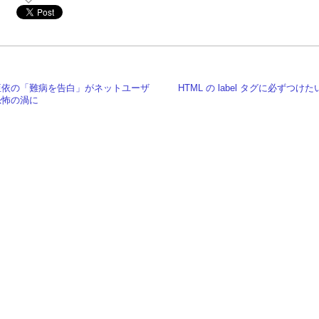
亜依の「難病を告白」がネットユーザ
HTML の label タグに必ずつけた
恐怖の渦に