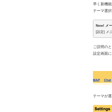
早く新機能
テーマ選択
New! 
[設定] 
ご説明のと
設定画面に
テーマが選