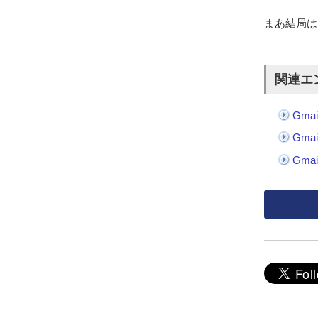
まあ結局は 
関連エ
Gm
Gm
Gm