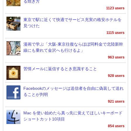
る焼き方
1123 users
東京で駅に近くて快適でサービス充実の格安ホテルを
見つけた
1115 users
漫画で学ぶ「大阪-東京往復ならほぼ同料金で北陸新幹
線にも乗れて金沢へも行けるよ」
963 users
苦情メールに返信するとき意識すること
928 users
Facebookのメッセージは送信者を自由に偽装して送れ
ることが判明
921 users
Mac を使い始めたら真っ先に覚えてほしいキーボード
ショートカット10項目
854 users