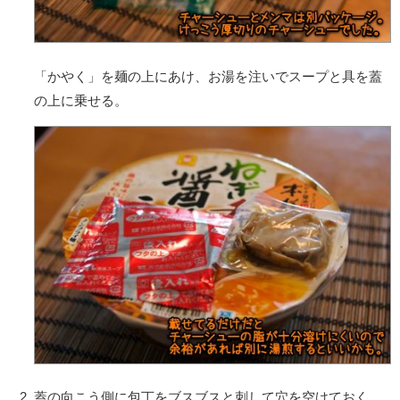
「かやく」を麺の上にあけ、お湯を注いでスープと具を蓋
の上に乗せる。
蓋の向こう側に包丁をブスブスと刺して穴を空けておく。