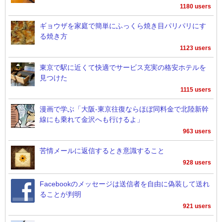
1180 users
ギョウザを家庭で簡単にふっくら焼き目パリパリにす
る焼き方
1123 users
東京で駅に近くて快適でサービス充実の格安ホテルを
見つけた
1115 users
漫画で学ぶ「大阪-東京往復ならほぼ同料金で北陸新幹
線にも乗れて金沢へも行けるよ」
963 users
苦情メールに返信するとき意識すること
928 users
Facebookのメッセージは送信者を自由に偽装して送れ
ることが判明
921 users