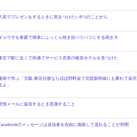
人前でプレゼンをするときに気をつけたい8つのことがら
ギョウザを家庭で簡単にふっくら焼き目パリパリにする焼き方
東京で駅に近くて快適でサービス充実の格安ホテルを見つけた
漫画で学ぶ「大阪-東京往復ならほぼ同料金で北陸新幹線にも乗れて金沢
るよ」
苦情メールに返信するとき意識すること
Facebookのメッセージは送信者を自由に偽装して送れることが判明