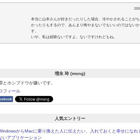
200
本当に山本さんが好きだったりした場合、冷やかされることがち
かったりもするので、あんまり悔やまないでもいいのではないか
す。
いや、私は経験ないですよ。ないですけれどもね。
増永 玲 (msng)
滞とホシブドウが嫌いです。
ロフィール
cebook
人気エントリー
WindowsからMacに乗り換えた人に伝えたい、入れておくと幸せにな
ないアプリケーション