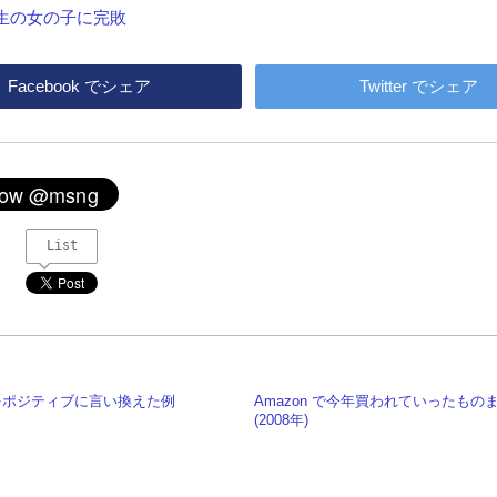
生の女の子に完敗
Facebook
でシェア
Twitter
でシェア
List
をポジティブに言い換えた例
Amazon で今年買われていったもの
(2008年)