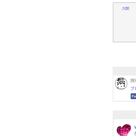
六郎
渋
プ
Fa