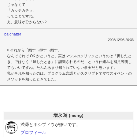
じゃなくて
「カッチカチッ」
ってことですね。
え、意味が分からない？
baldhatter
2008/12/03 20:33
> それから「離す→押す→離す」
なんでそれで OK かというと、実はマウスのクリックというのは「押したと
き」ではなく「離したとき」に認識されるのだ、という仕組みを補足説明し
てもいいですね。たぶんあまり知られていない事実だと思います。
私がそれを知ったのは、プログラム言語とかスクリプトでマウスイベントの
メソッドを知ったときでした。
増永 玲 (msng)
渋滞とホシブドウが嫌いです。
プロフィール