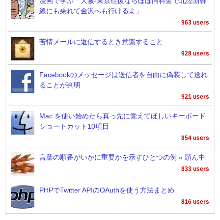
漫画で学ぶ「大阪-東京往復ならほぼ同料金で北陸新幹
線にも乗れて金沢へも行けるよ」
963 users
苦情メールに返信するとき意識すること
928 users
Facebookのメッセージは送信者を自由に偽装して送れ
ることが判明
921 users
Mac を使い始めたら真っ先に覚えてほしいキーボード
ショートカット10項目
854 users
言葉の順番がいかに重要かを示すひとつの例 « 頭ん中
833 users
PHPでTwitter APIのOAuthを使う方法まとめ
816 users