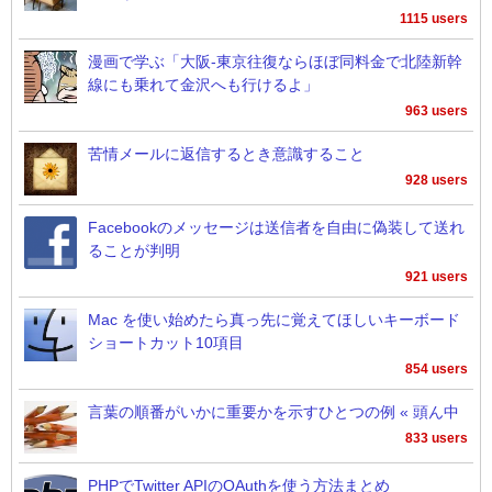
1115 users
漫画で学ぶ「大阪-東京往復ならほぼ同料金で北陸新幹
線にも乗れて金沢へも行けるよ」
963 users
苦情メールに返信するとき意識すること
928 users
Facebookのメッセージは送信者を自由に偽装して送れ
ることが判明
921 users
Mac を使い始めたら真っ先に覚えてほしいキーボード
ショートカット10項目
854 users
言葉の順番がいかに重要かを示すひとつの例 « 頭ん中
833 users
PHPでTwitter APIのOAuthを使う方法まとめ