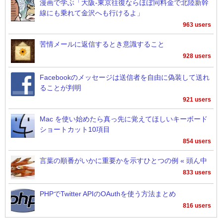
漫画で学ぶ「大阪-東京往復ならほぼ同料金で北陸新幹
線にも乗れて金沢へも行けるよ」
963 users
苦情メールに返信するとき意識すること
928 users
Facebookのメッセージは送信者を自由に偽装して送れ
ることが判明
921 users
Mac を使い始めたら真っ先に覚えてほしいキーボード
ショートカット10項目
854 users
言葉の順番がいかに重要かを示すひとつの例 « 頭ん中
833 users
PHPでTwitter APIのOAuthを使う方法まとめ
816 users