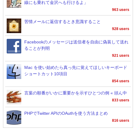
線にも乗れて金沢へも行けるよ」
963 users
苦情メールに返信するとき意識すること
928 users
Facebookのメッセージは送信者を自由に偽装して送れ
ることが判明
921 users
Mac を使い始めたら真っ先に覚えてほしいキーボード
ショートカット10項目
854 users
言葉の順番がいかに重要かを示すひとつの例 « 頭ん中
833 users
PHPでTwitter APIのOAuthを使う方法まとめ
816 users