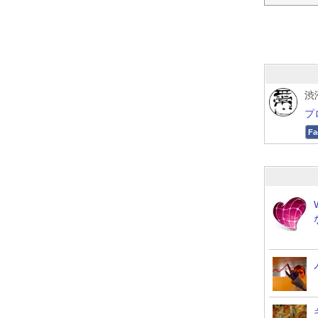
渋
プ
Fa