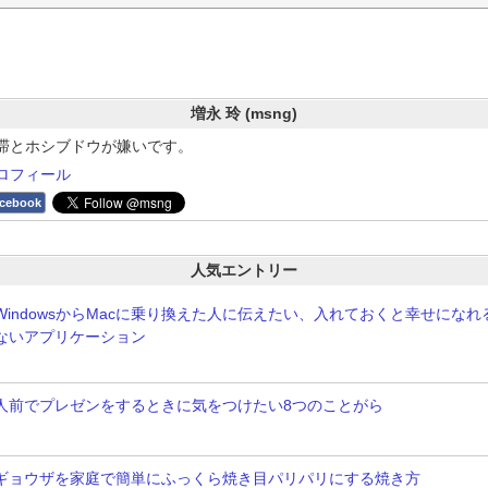
増永 玲 (msng)
滞とホシブドウが嫌いです。
ロフィール
cebook
人気エントリー
WindowsからMacに乗り換えた人に伝えたい、入れておくと幸せにな
ないアプリケーション
人前でプレゼンをするときに気をつけたい8つのことがら
ギョウザを家庭で簡単にふっくら焼き目パリパリにする焼き方