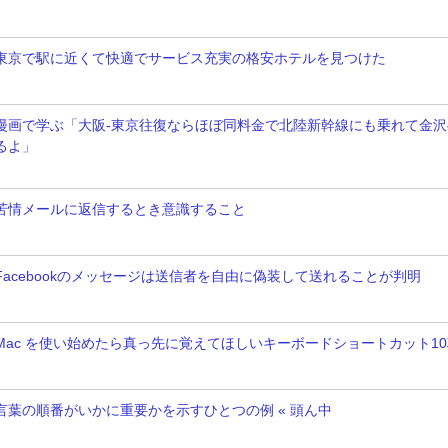
東京で駅に近くて快適でサービス充実の格安ホテルを見つけた
漫画で学ぶ「大阪-東京往復ならほぼ同料金で北陸新幹線にも乗れて金沢
るよ」
苦情メールに返信するとき意識すること
Facebookのメッセージは送信者を自由に偽装して送れることが判明
Mac を使い始めたら真っ先に覚えてほしいキーボードショートカット1
言葉の順番がいかに重要かを示すひとつの例 « 頭ん中