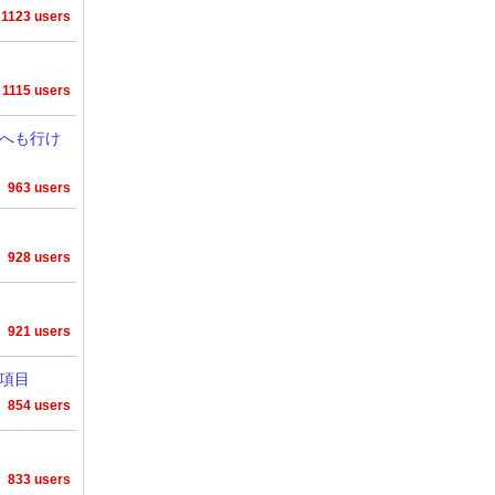
1123 users
1115 users
へも行け
963 users
928 users
921 users
0項目
854 users
833 users