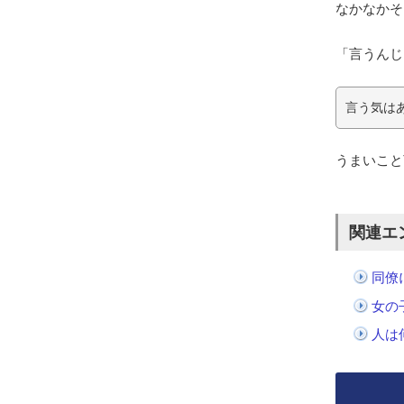
なかなかそ
「言うんじ
言う気は
うまいこと
関連エ
同僚
女の
人は