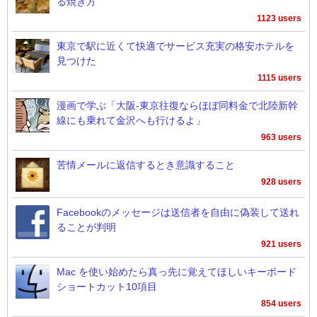
る焼き方
1123 users
東京で駅に近くて快適でサービス充実の格安ホテルを
見つけた
1115 users
漫画で学ぶ「大阪-東京往復ならほぼ同料金で北陸新幹
線にも乗れて金沢へも行けるよ」
963 users
苦情メールに返信するとき意識すること
928 users
Facebookのメッセージは送信者を自由に偽装して送れ
ることが判明
921 users
Mac を使い始めたら真っ先に覚えてほしいキーボード
ショートカット10項目
854 users