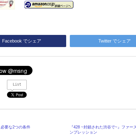
Facebook
でシェア
Twitter
でシェア
List
に必要な2つの条件
『428 ~封鎖された渋谷で~』ファー
ンプレッション