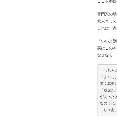
ここを参照
専門家の助
素人として
これは一家
「いいよ別
実はこの本
なぜなら
「もちろ
「え〜っ
驚く真美
「残念だ
があった
なのよね
「じゃあ