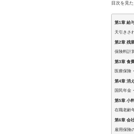
目次を見た
第1章 給
天引きさ
第2章 
保険料計
第3章 食
医療保険
第4章 消
国民年金
第5章 小
在職老齢
第6章 会
雇用保険