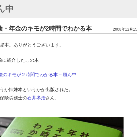
ん中
険・年金のキモが2時間でわかる本
2008年12月15
賜本。ありがとうございます。
前に紹介したこの本
法のキモが２時間でわかる本 – 頭ん中
うか姉妹本というかが出版された。
保険労務士の
石井孝治
さん。