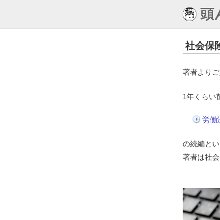
頭
社会保
著者よりご
1年くらい
労働
の続編とい
著者は社会