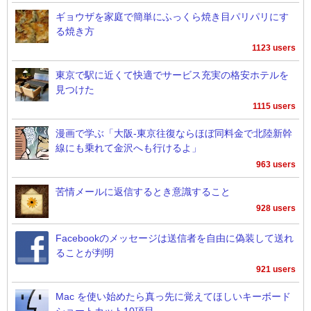
ギョウザを家庭で簡単にふっくら焼き目パリパリにす
る焼き方
1123 users
東京で駅に近くて快適でサービス充実の格安ホテルを
見つけた
1115 users
漫画で学ぶ「大阪-東京往復ならほぼ同料金で北陸新幹
線にも乗れて金沢へも行けるよ」
963 users
苦情メールに返信するとき意識すること
928 users
Facebookのメッセージは送信者を自由に偽装して送れ
ることが判明
921 users
Mac を使い始めたら真っ先に覚えてほしいキーボード