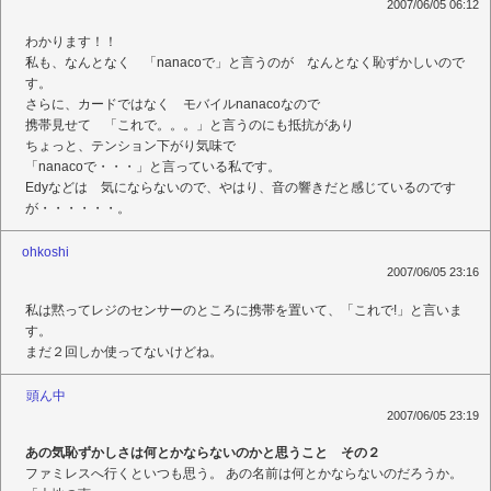
2007/06/05 06:12
わかります！！
私も、なんとなく 「nanacoで」と言うのが なんとなく恥ずかしいので
す。
さらに、カードではなく モバイルnanacoなので
携帯見せて 「これで。。。」と言うのにも抵抗があり
ちょっと、テンション下がり気味で
「nanacoで・・・」と言っている私です。
Edyなどは 気にならないので、やはり、音の響きだと感じているのです
が・・・・・・。
ohkoshi
2007/06/05 23:16
私は黙ってレジのセンサーのところに携帯を置いて、「これで!」と言いま
す。
まだ２回しか使ってないけどね。
頭ん中
2007/06/05 23:19
あの気恥ずかしさは何とかならないのかと思うこと その２
ファミレスへ行くといつも思う。 あの名前は何とかならないのだろうか。