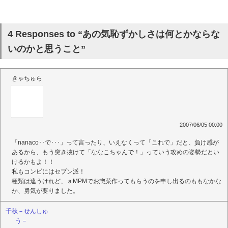
4 Responses to “あの気恥ずかしさは何とかならな
いのかと思うこと”
きゃちゅら
2007/06/05 00:00
「nanaco･･で･･･」って言ったり、いえなくって「これで」だと、負け感が
あるから、もう突き抜けて「ななこちゃんで！」っていう攻めの姿勢だとい
けるかもよ！！
私もコンビにはセブン派！
種類は違うけれど、ａMPMでお惣菜作ってもらうのを申し出るのももなかな
か、勇気が要りました。
千秋－せんしゅ
う－