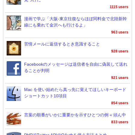
1115 users
漫画で学ぶ「大阪-東京往復ならほぼ同料金で北陸新幹
線にも乗れて金沢へも行けるよ」
963 users
苦情メールに返信するとき意識すること
928 users
Facebookのメッセージは送信者を自由に偽装して送れ
ることが判明
921 users
Mac を使い始めたら真っ先に覚えてほしいキーボード
ショートカット10項目
854 users
言葉の順番がいかに重要かを示すひとつの例 « 頭ん中
833 users