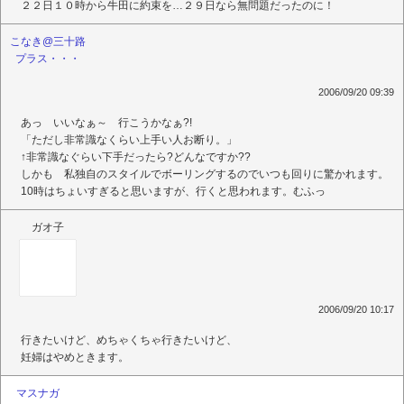
２２日１０時から牛田に約束を…２９日なら無問題だったのに！
こなき@三十路
プラス・・・
2006/09/20 09:39
あっ いいなぁ～ 行こうかなぁ?!
「ただし非常識なくらい上手い人お断り。」
↑非常識なぐらい下手だったら?どんなですか??
しかも 私独自のスタイルでボーリングするのでいつも回りに驚かれます。
10時はちょいすぎると思いますが、行くと思われます。むふっ
ガオ子
2006/09/20 10:17
行きたいけど、めちゃくちゃ行きたいけど、
妊婦はやめときます。
マスナガ