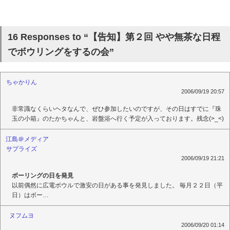
16 Responses to “【告知】第２回 やや無茶な日程
でボウリングをするの会”
ちゃかりん
2006/09/19 20:57
非常識なくらいヘタなんで、ぜひ参加したいのですが、その日はすでに『珠
玉の小箱』のたかちゃんと、岩盤浴へ行く予定が入っております。残念(>_<)
江島＠メディア
サプライズ
2006/09/19 21:21
ボーリングの日を発見
以前偶然に広電ボウルで激安の日がある事を発見しました。 毎月２２日（平
日）はボー…
ヌフムヨ
2006/09/20 01:14