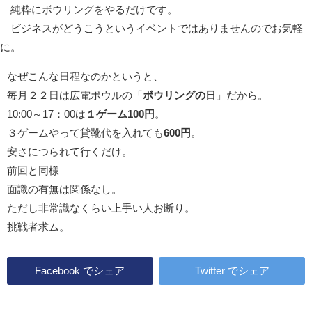
純粋にボウリングをやるだけです。
ビジネスがどうこうというイベントではありませんのでお気軽
に。
なぜこんな日程なのかというと、
毎月２２日は広電ボウルの「
ボウリングの日
」だから。
10:00～17：00は
１ゲーム100円
。
３ゲームやって貸靴代を入れても
600円
。
安さにつられて行くだけ。
前回と同様
面識の有無は関係なし。
ただし非常識なくらい上手い人お断り。
挑戦者求ム。
Facebook
でシェア
Twitter
でシェア