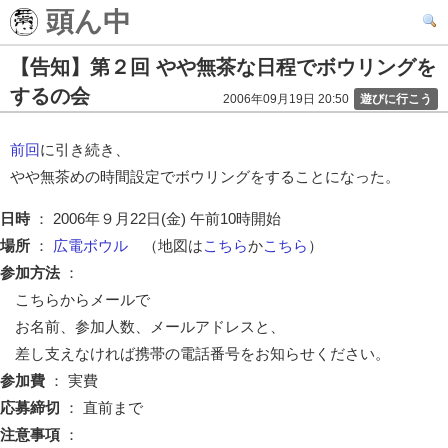
頭ん中
【告知】第２回 やや無茶な日程でボウリングを
するの会
2006年09月19日 20:50
遊びに行こう
前回
に引き続き、
やや無茶めの時間設定でボウリングをすることになった。
日時
： 2006年９月22日(金) 午前10時開始
場所
：
広電ボウル
（地図は
こちら
か
こちら
）
参加方法
：
こちらからメール
で
お名前、参加人数、メールアドレスと、
差し支えなければ携帯の電話番号をお知らせください。
参加費
： 実費
応募締切
： 直前まで
注意事項
：