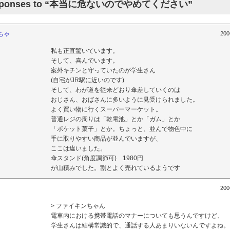
esponses to “本当に危ないのでやめてください”
ちゃ
200
私も正直驚いています。
そして、喜んでいます。
案外キチンと守っていたのが学生さん
(自宅がJR駅に近いのです)
そして、わが道を従来どおり傘差していくのは
おじさん、おばさんに多いように見受けられました。
よく買い物に行くスーパーマーケット。
普通レジの周りは「乾電池」とか「ガム」とか
「ポケット菓子」とか。ちょっと、並んで物色中に
手に取りやすい商品が並んでいますが、
ここは違いました。
傘スタンド(角度調節可) 1980円
が山積みでした。割とよく売れているようです
200
> ファイキンちゃん
電車内における携帯電話のマナーについても思うんですけど、
学生さんは結構常識的で、通話する人あまりいないんですよね。