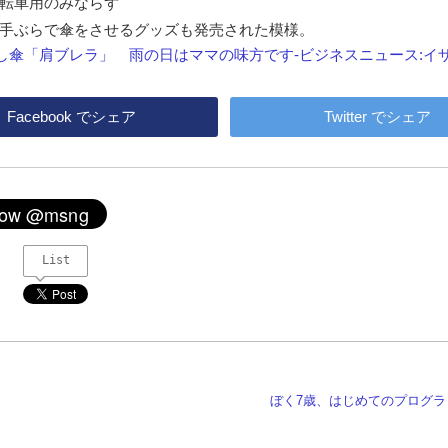
転車用のみならず
手ぶらで傘をさせるグッズも発売された模様。
し傘「肩ブレラ」 雨の日はママの味方です-ビジネスニュース:イ
Facebook
でシェア
Twitter
でシェア
List
ぼく7歳、はじめてのプログラ