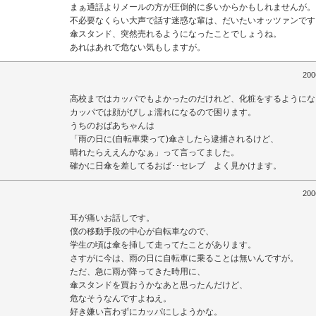
まぁ通話よりメールの方が圧倒的に多いからかもしれませんが。
不必要なくらい大声で話す迷惑な輩は、だいたいオッツァンです
傘スタンド、突然売れるようになったことでしょうね。
あれはあれで危ない気もしますが。
200
高校まではカッパでもよかったのだけれど、化粧をするようにな
カッパでは顔がびしょ濡れになるので困ります。
うちのおばあちゃんは
「雨の日に(自転車乗って)傘さしたら逮捕されるけど、
晴れたらええんかなぁ」って言ってました。
確かに日傘を差してるおば･･セレブ よく見かけます。
200
耳が痛いお話しです。
僕の移動手段の中心が自転車なので、
学生の頃は傘を挿して走ってたことがあります。
さすがに今は、雨の日に自転車に乗ることは無いんですが。
ただ、急に雨が降ってきた時用に、
傘スタンドを買おうかなあと思ったんだけど、
危なそうなんですよねえ。
好き嫌い言わずにカッパにしようかな。