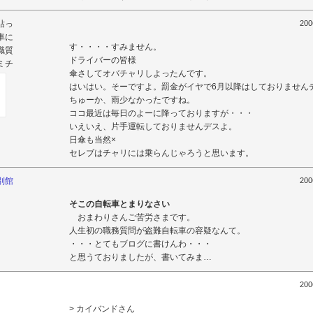
貼っ
200
車に
す・・・・すみません。
職質
ドライバーの皆様
ミチ
傘さしてオバチャリしよったんです。
はいはい。そーですよ。罰金がイヤで6月以降はしておりません
ちゅーか、雨少なかったですね。
ココ最近は毎日のよーに降っておりますが・・・
いえいえ、片手運転しておりませんデスよ。
日傘も当然×
セレブはチャリには乗らんじゃろうと思います。
別館
200
そこの自転車とまりなさい
おまわりさんご苦労さまです。
人生初の職務質問が盗難自転車の容疑なんて。
・・・とてもブログに書けんわ・・・
と思うておりましたが、書いてみま…
200
> カイバンドさん