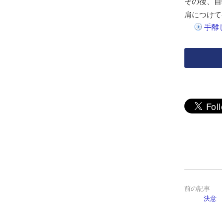
その後、自
肩につけて
手離
決意