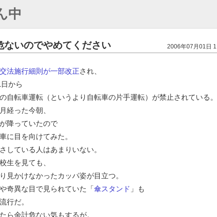
ん中
危ないのでやめてください
2006年07月01日 1
交法施行細則が一部改正
され、
月1日から
の自転車運転（というより自転車の片手運転）が禁止されている
月経った今朝、
が降っていたので
車に目を向けてみた。
さしている人はあまりいない。
校生を見ても、
り見かけなかったカッパ姿が目立つ。
や奇異な目で見られていた「
傘スタンド
」も
流行だ。
たら余計危ない気もするが。