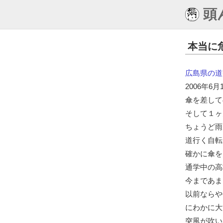
頭
本当に
広島県の道
2006年6
傘を差して
そして１ヶ
ちょうど雨
道行く自転
確かに傘を
通学中の高
今まであま
以前ならや
にわかに大
突風が吹い