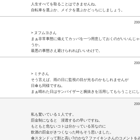
人生すべてを取ることはできませんね。
自転車を選ぶか、メイクを選ぶかどっちにしましょう。
200
> ヌフムヨさん
まぁ非常事態に備えてカッパを一つ用意しておくのがいいんじゃ
うか。
最悪の事態さえ避けられればいいわけで。
200
> ミチさん
そう言えば、雨の日に監視の目が光るのかもしれませんが
日傘も同様ですね。
まぁ晴れた日はサンバイザーと腕抜きを活用してもらうことにし
200
私も驚いている１人です。
罰金制になると 浸透するの早いですね。
もともと危ないコトは分かっている筈なのに
飲酒の罰金がきつくなった時もそう思いました。
傘スタンドって割と高い?のかな? ファイキンさんのコメントを