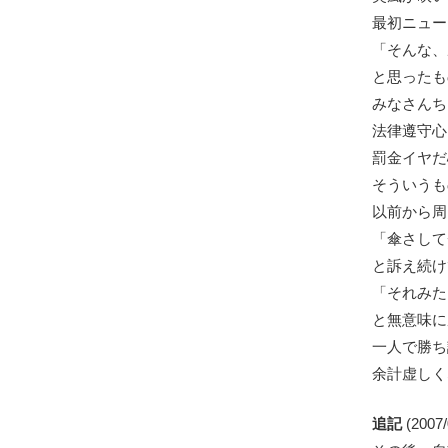
最初ニュー
「そんな、
と思ったも
みなさんち
法律遵守心
罰金イヤだ
そういうも
以前から周
「傘さして
と訴え続け
「それみた
と無意味に
一人で勝ち
余計虚しく
追記
(2007/