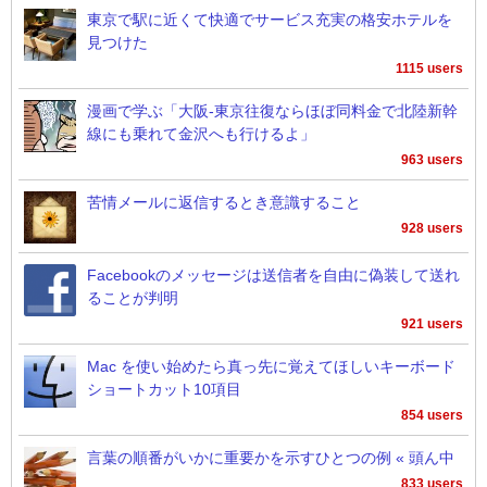
東京で駅に近くて快適でサービス充実の格安ホテルを
見つけた
1115 users
漫画で学ぶ「大阪-東京往復ならほぼ同料金で北陸新幹
線にも乗れて金沢へも行けるよ」
963 users
苦情メールに返信するとき意識すること
928 users
Facebookのメッセージは送信者を自由に偽装して送れ
ることが判明
921 users
Mac を使い始めたら真っ先に覚えてほしいキーボード
ショートカット10項目
854 users
言葉の順番がいかに重要かを示すひとつの例 « 頭ん中
833 users