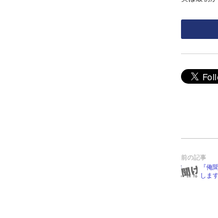
『俺聞
しま