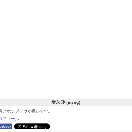
増永 玲 (msng)
滞とホシブドウが嫌いです。
ロフィール
cebook