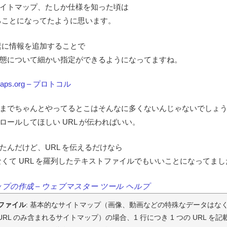
イトマップ、たしか仕様を知った頃は
作ることになってたように思います。
要素に情報を追加することで
態について細かい指定ができるようになってますね。
maps.org – プロトコル
までちゃんとやってるとこはそんなに多くないんじゃないでしょ
ロールしてほしい URL が伝わればいい。
たんだけど、URL を伝えるだけなら
ゃなくて URL を羅列したテキストファイルでもいいことになってま
プの作成 – ウェブマスター ツール ヘルプ
ファイル
: 基本的なサイトマップ（画像、動画などの特殊なデータはな
URL のみ含まれるサイトマップ）の場合、1 行につき 1 つの URL を