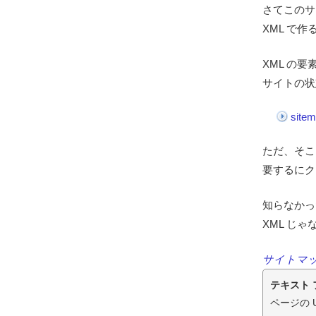
さてこのサ
XML で
XML の
サイトの状
site
ただ、そこ
要するにク
知らなかっ
XML じ
サイトマッ
テキスト 
ページの 