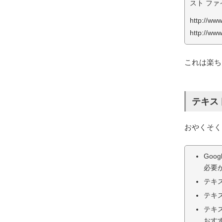
スト ファ
http://ww
http://ww
これは楽ち
テキス
おやくそく
Goo
必要
テキス
テキ
テキ
おすす