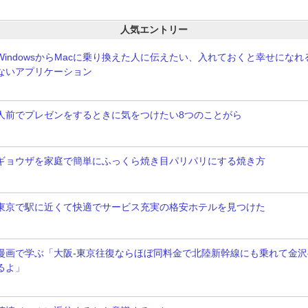
人気エントリー
WindowsからMacに乗り換えた人に伝えたい、入れておくと幸せにな
ないアプリケーション
人前でプレゼンをするときに気をつけたい8つのことがら
ギョウザを家庭で簡単にふっくら焼き目パリパリにする焼き方
東京で駅に近くて快適でサービス充実の格安ホテルを見つけた
漫画で学ぶ「大阪-東京往復ならほぼ同料金で北陸新幹線にも乗れて金沢
るよ」