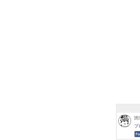
渋
プ
Fa