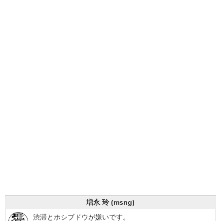
増永 玲 (msng)
渋滞とホシブドウが嫌いです。