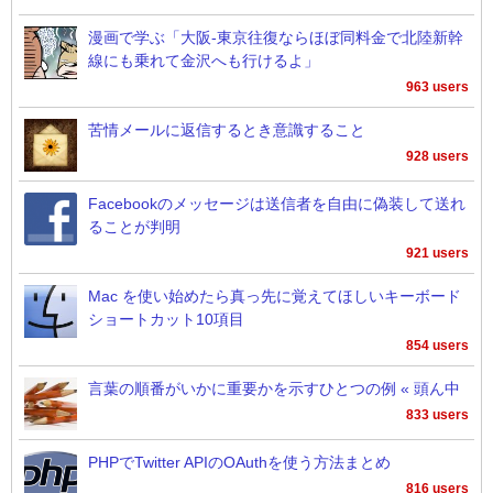
漫画で学ぶ「大阪-東京往復ならほぼ同料金で北陸新幹
線にも乗れて金沢へも行けるよ」
963 users
苦情メールに返信するとき意識すること
928 users
Facebookのメッセージは送信者を自由に偽装して送れ
ることが判明
921 users
Mac を使い始めたら真っ先に覚えてほしいキーボード
ショートカット10項目
854 users
言葉の順番がいかに重要かを示すひとつの例 « 頭ん中
833 users
PHPでTwitter APIのOAuthを使う方法まとめ
816 users