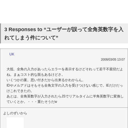
3 Responses to “ユーザーが誤って全角英数字を入
れてしまう件について”
UK
2008/03/05 13:07
大抵、全角の入力があったらエラーを表示するけどそれって若干不親切だよ
ね。まぁコスト的な面もあるけどさ。
いくつかの案。思い付きだから出来るかわからん。
IDやメルアドはそもそも全角文字の入力を受けつけない感じで。IEだけだっ
けこれできたの。
あとは、全角英数字が入力されたらJSでリアルタイムに半角英数字に変換し
ていくとか。・・・重たそうだw
よしのずいから