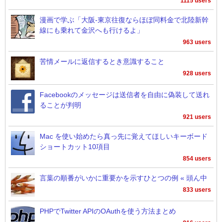
1115 users
漫画で学ぶ「大阪-東京往復ならほぼ同料金で北陸新幹
線にも乗れて金沢へも行けるよ」
963 users
苦情メールに返信するとき意識すること
928 users
Facebookのメッセージは送信者を自由に偽装して送れ
ることが判明
921 users
Mac を使い始めたら真っ先に覚えてほしいキーボード
ショートカット10項目
854 users
言葉の順番がいかに重要かを示すひとつの例 « 頭ん中
833 users
PHPでTwitter APIのOAuthを使う方法まとめ