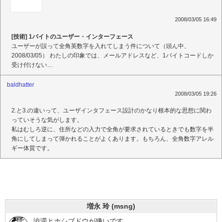
2008/03/05 16:49
[技術] 1バイトのユーザー・インターフェース
ユーザーが誤って全角英数字を入れてしまう件について（頭ん中、
2008/03/05） わたしの印象では、メールアドレスなど、1バイトコードしか
受け付けない…
baldhatter
2008/03/05 19:26
2.と3.の違いって、ユーザインタフェース設計のかなり根本的な思想に関わ
っていそうな気がします。
私はむしろ逆に、住所などの入力で全角が要求されているときでも数字を半
角にしてしまって弾かれることがよくあります。もちろん、全角数字アレル
ギー体質です。
増永 玲 (msng)
渋滞とホシブドウが嫌いです。