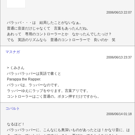
2006/06/13 22:07
パラッパ・・・は 結局したことがないなぁ。
普通に音楽だけじゃなくて 言葉もあったんだね。
あれって 専用のコントローラーとか なかったんでしたっけ？
でも 英語のリズムなら 普通のコントローラーで 良いのか 笑
マスナガ
2006/06/13 23:37
> くみさん
パラッパラッパーは英語で書くと
Parappa the Rapper.
パラッパは、ラッパーなのです。
ラッパーゆえにラップをやります。言葉アリです。
コントローラーはごく普通の。ボタン押すだけですから。
コバルト
2006/06/14 01:18
なるほど！
パラッパラッパーに、こんなにも奥深いものがあったとは！かなり昔に、は