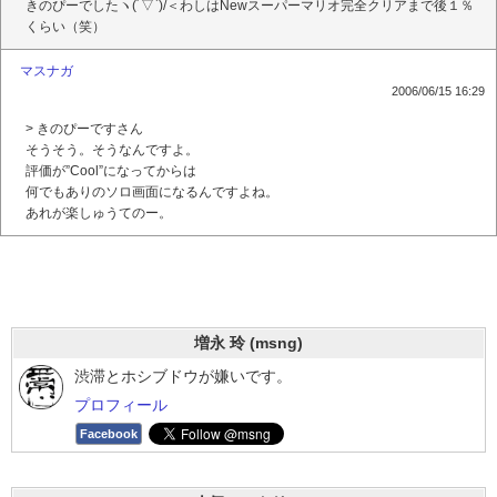
きのぴーでしたヽ(´▽`)/＜わしはNewスーパーマリオ完全クリアまで後１％
くらい（笑）
マスナガ
2006/06/15 16:29
> きのぴーですさん
そうそう。そうなんですよ。
評価が”Cool”になってからは
何でもありのソロ画面になるんですよね。
あれが楽しゅうてのー。
増永 玲 (msng)
渋滞とホシブドウが嫌いです。
プロフィール
Facebook