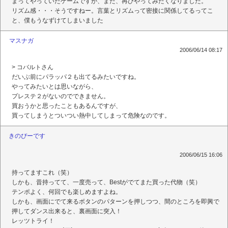
まってやっていたゲームですが、また、再びやってみたくなりました。
リズム感・・・そうですねー。言葉とリズムって密接に関係してるってこ
と、僕もうなずけてしまいました
マスナガ
2006/06/14 08:17
> コバルトさん
だいぶ前にパラッパ２も出てるみたいですね。
やってみたいとは思いながら、
プレステ２がないのでできません。
買おうかと思ったこともあるんですが、
買ってしまうとついつい熱中してしまって危険なのです。
きのぴーです
2006/06/15 16:06
持ってますこれ（笑）
しかも、昔持ってて、一度売って、Bestがでてまた買った代物（笑）
テンポよく、何回でも楽しめますよね。
しかも、画面にでて来るボタンのパターンを押しつつ、間のところを即興で
押してダンス出来ると、裏画面に突入！
レッツトライ！